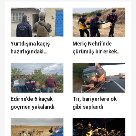
Yurtdışına kaçış
Meriç Nehri’nde
hazırlığındaki
çürümüş bir erkek
FETÖ’cülere
cesedi bulundu
operasyon
Edirne’de 6 kaçak
Tır, bariyerlere ok
göçmen yakalandı
gibi saplandı