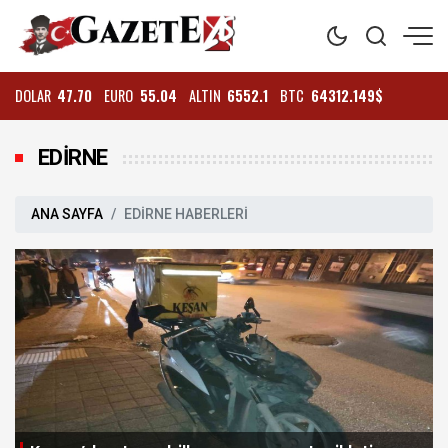
DOLAR
47.70
EURO
55.04
ALTIN
6552.1
BTC
64312.149$
EDİRNE
ANA SAYFA
EDİRNE HABERLERİ