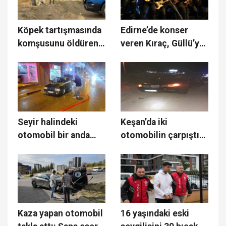
Köpek tartışmasında
Edirne’de konser
komşusunu öldüren
veren Kıraç, Güllü’yü
zanlı tutuklandı
andı
Seyir halindeki
Keşan’da iki
otomobil bir anda
otomobilin çarpıştığı
alev topuna döndü
kazada 5 kişi
yaralandı
Kaza yapan otomobil
16 yaşındaki eski