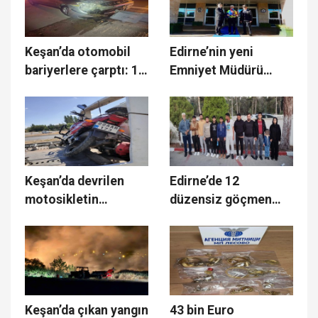
Keşan’da otomobil
Edirne’nin yeni
bariyerlere çarptı: 1
Emniyet Müdürü
yaralı
Ayhan göreve başladı
Keşan’da devrilen
Edirne’de 12
motosikletin
düzensiz göçmen
sürücüsü yaralandı
yakalandı, sürücü
tutuklandı
Keşan’da çıkan yangın
43 bin Euro