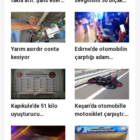
takla attı: Şans eseri
sevgilisini 30 bıçak
yaralanan olmadı
darbesiyle
öldürmüştü, 20 yıl
hapis cezasına
çarptırıldı
Yarım asırdır conta
Edirne’de otomobilin
kesiyor
çarptığı adam
yaralandı
Kapıkule’de 51 kilo
Keşan’da otomobille
uyuşturucu
motosiklet çarpıştı: 1
yakalandı: 2
yaralı
tutuklama