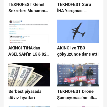
TEKNOFEST Genel
TEKNOFEST Sürü
Sekreteri Muhammet
İHA Yarışması
Saymaz:
Sakarya’da başlıyor
AKINCI TİHA’dan
AKINCI ve TB3
ASELSAN’ın LGK-82
gökyüzünde dans etti
mühimmatıyla
hedefe tam isabet
Serbest piyasada
TEKNOFEST Drone
döviz fiyatları
Şampiyonası’nın ilk
etabı tamamlandı