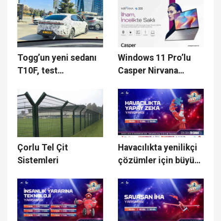
Togg’un yeni sedanı
Windows 11 Pro’lu
T10F, test
Casper Nirvana
sürüşlerine çıktı
S200’ün sağladığı 10
fayda sıralandı
Çorlu Tel Çit
Havacılıkta yenilikçi
Sistemleri
çözümler için büyük
yarışma