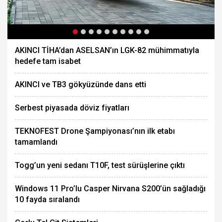
AKINCI TİHA’dan ASELSAN’ın LGK-82 mühimmatıyla
hedefe tam isabet
AKINCI ve TB3 gökyüzünde dans etti
Serbest piyasada döviz fiyatları
TEKNOFEST Drone Şampiyonası’nın ilk etabı
tamamlandı
Togg’un yeni sedanı T10F, test sürüşlerine çıktı
Windows 11 Pro’lu Casper Nirvana S200’ün sağladığı
10 fayda sıralandı