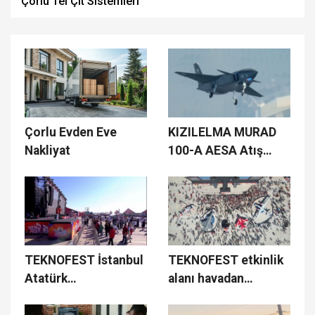
Çorlu Tel Çit Sistemleri
Çorlu Evden Eve
KIZILELMA MURAD
Nakliyat
100-A AESA Atış
Kontrol Radarı ile
gökyüzünde
TEKNOFEST İstanbul
TEKNOFEST etkinlik
Atatürk
alanı havadan
Havalimanı’nda
görüntülendi
kapılarını