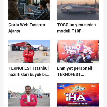
ziyaretçilere açtı
Çorlu Web Tasarım
TOGG’un yeni sedan
Ajansı
modeli T10F
Ayvalık’ta seyir
halinde görüntülendi
TEKNOFEST İstanbul
Emniyet personeli
hazırlıkları büyük bir
TEKNOFEST
titizlikle devam
Gökçeada’da görev
ediyor
başında