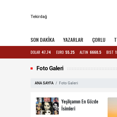
Tekirdağ
SON DAKİKA
YAZARLAR
ÇORLU
T
DOLAR
47.74
EURO
55.25
ALTIN
6660.5
BIST
1
Foto Galeri
ANA SAYFA
Foto Galeri
Yeşilçamın En Gözde
İsimleri