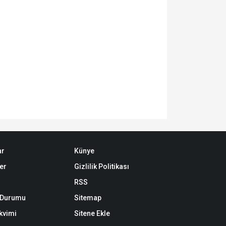
ar
Künye
er
Gizlilik Politikası
RSS
k Durumu
Sitemap
akvimi
Sitene Ekle