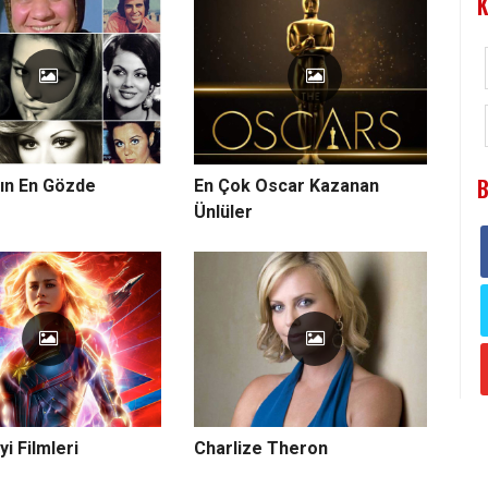
B
ın En Gözde
En Çok Oscar Kazanan
Ünlüler
yi Filmleri
Charlize Theron