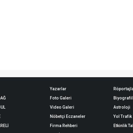
Yazarlar
Röportajl
DAĞ
Foto Galeri
Biyografil
BUL
Video Galeri
Astroloji
E
Nöbetçi Eczaneler
Yol Trafi
RELİ
Firma Rehberi
Etkinlik T