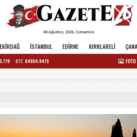
08 Ağustos, 2026, Cumartesi
EKİRDAĞ
İSTANBUL
EDİRNE
KIRKLARELİ
ÇAN
FOTO
3.779
BTC
64954.947$