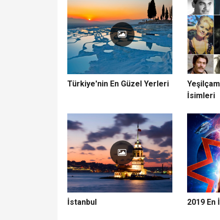
Türkiye'nin En Güzel Yerleri
Yeşilçam
İsimleri
İstanbul
2019 En İ