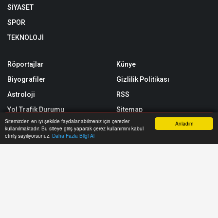
SİYASET
SPOR
TEKNOLOJİ
Röportajlar
Künye
Biyografiler
Gizlilik Politikası
Astroloji
RSS
Yol Trafik Durumu
Sitemap
Sitemizden en iyi şekilde faydalanabilmeniz için çerezler
Anladım
Etkinlik Takvimi
Sitene Ekle
kullanılmaktadır. Bu siteye giriş yaparak çerez kullanımını kabul
Anasayfa
Yazarlar
Haber Ara
İhbar Hattı
Menu
etmiş sayılıyorsunuz.
Daha Fazla Bilgi Al
E-Gazete
Arşiv
İletişim
https://www.gazeteas.com.tr/ internet sitesinde yayınlanan yazı, haber,
video ve fotoğrafların her türlü hakkı saklıdır. İzin alınmadan, kaynak
gösterilerek dahi kullanılamaz.