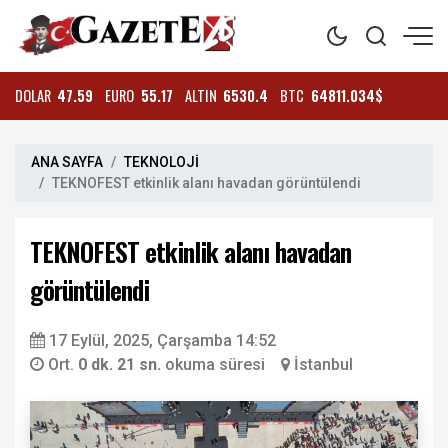
DOLAR
47.59
EURO
55.17
ALTIN
6530.4
BTC
64811.034$
ANA SAYFA
TEKNOLOJİ
TEKNOFEST etkinlik alanı havadan görüntülendi
TEKNOFEST etkinlik alanı havadan
görüntülendi
17 Eylül, 2025, Çarşamba 14:52
Ort.
0 dk. 21 sn.
okuma süresi
İstanbul