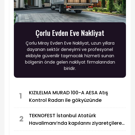
Çorlu Evden Eve Nakliyat
Çorlu Miray Evden Eve Nakliyat, uzun yıllara
dayanan sektör deneyimi ve profesyonel
ekibiyle güvenilir taşımacılık hizmeti sunan
bölgenin önde gelen nakliyat firmalarından
biridir.
KIZILELMA MURAD 100-A AESA Atış
1
Kontrol Radarı ile gökyüzünde
TEKNOFEST İstanbul Atatürk
2
Havalimanı’nda kapılarını ziyaretçilere
açtı