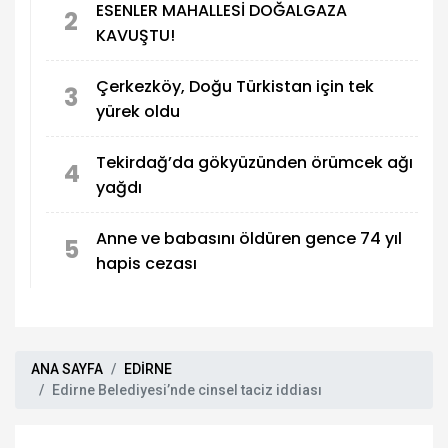
ESENLER MAHALLESİ DOĞALGAZA
2
KAVUŞTU!
Çerkezköy, Doğu Türkistan için tek
3
yürek oldu
Tekirdağ’da gökyüzünden örümcek ağı
4
yağdı
Anne ve babasını öldüren gence 74 yıl
5
hapis cezası
ANA SAYFA
EDİRNE
Edirne Belediyesi’nde cinsel taciz iddiası