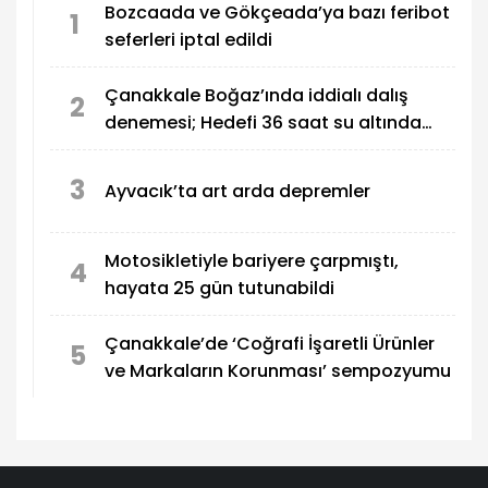
Bozcaada ve Gökçeada’ya bazı feribot
1
seferleri iptal edildi
Çanakkale Boğaz’ında iddialı dalış
2
denemesi; Hedefi 36 saat su altında
kalmak
3
Ayvacık’ta art arda depremler
Motosikletiyle bariyere çarpmıştı,
4
hayata 25 gün tutunabildi
Çanakkale’de ‘Coğrafi İşaretli Ürünler
5
ve Markaların Korunması’ sempozyumu