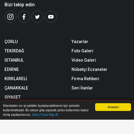
Bizi takip edin
ÇORLU
Yazarlar
TEKİRDAĞ
Foto Galeri
İSTANBUL
Video Galeri
EDİRNE
Nöbetçi Eczaneler
KIRKLARELİ
Firma Rehberi
ÇANAKKALE
Seri İlanlar
SİYASET
Sitemizden en iyi şekilde faydalanabilmeniz için çerezler
SPOR
Anladım
kullanılmaktadır. Bu siteye giriş yaparak çerez kullanımını kabul
Anasayfa
Yazarlar
Haber Ara
İhbar Hattı
Menu
etmiş sayılıyorsunuz.
Daha Fazla Bilgi Al
TEKNOLOJİ
Röportajlar
Künye