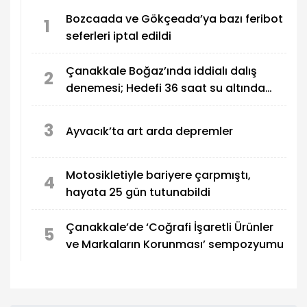
Bozcaada ve Gökçeada’ya bazı feribot
1
seferleri iptal edildi
Çanakkale Boğaz’ında iddialı dalış
2
denemesi; Hedefi 36 saat su altında
kalmak
3
Ayvacık’ta art arda depremler
Motosikletiyle bariyere çarpmıştı,
4
hayata 25 gün tutunabildi
Çanakkale’de ‘Coğrafi İşaretli Ürünler
5
ve Markaların Korunması’ sempozyumu