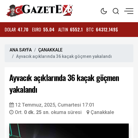
DOLAR
47.70
EURO
55.04
ALTIN
6552.1
BTC
64312.149$
ANA SAYFA
ÇANAKKALE
Ayvacık açıklarında 36 kaçak göçmen yakalandı
Ayvacık açıklarında 36 kaçak göçmen
yakalandı
12 Temmuz, 2025, Cumartesi 17:01
Ort.
0 dk. 25 sn.
okuma süresi
Çanakkale