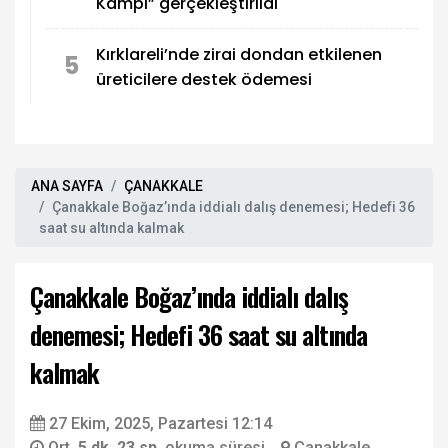
Kampı” gerçekleştirildi
Kırklareli’nde zirai dondan etkilenen
5
üreticilere destek ödemesi
ANA SAYFA
ÇANAKKALE
Çanakkale Boğaz’ında iddialı dalış denemesi; Hedefi 36
saat su altında kalmak
Çanakkale Boğaz’ında iddialı dalış
denemesi; Hedefi 36 saat su altında
kalmak
27 Ekim, 2025, Pazartesi 12:14
Ort.
5 dk. 23 sn.
okuma süresi
Çanakkale