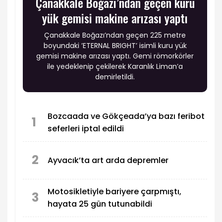
Çanakkale Boğazı’ndan geçen kuru
yük gemisi makine arızası yaptı
Çanakkale Boğazı’ndan geçen 225 metre
boyundaki ’ETERNAL BRIGHT’ isimli kuru yük
gemisi makine arızası yaptı. Gemi römorkörler
ile yedeklenip çekilerek Karanlık Liman’a
demirletildi.
Bozcaada ve Gökçeada’ya bazı feribot
1
seferleri iptal edildi
2
Ayvacık’ta art arda depremler
Motosikletiyle bariyere çarpmıştı,
3
hayata 25 gün tutunabildi