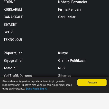
EDİRNE
Nöbetçi Eczaneler
KIRKLARELİ
Firma Rehberi
ÇANAKKALE
Seri İlanlar
SİYASET
SPOR
TEKNOLOJİ
Röportajlar
Künye
Biyografiler
Gizlilik Politikası
Astroloji
RSS
Yol Trafik Durumu
Sitemap
Sitemizden en iyi şekilde faydalanabilmeniz için çerezler
Anladım
Etkinlik Takvimi
Sitene Ekle
kullanılmaktadır. Bu siteye giriş yaparak çerez kullanımını kabul
Anasayfa
Yazarlar
Haber Ara
İhbar Hattı
Menu
etmiş sayılıyorsunuz.
Daha Fazla Bilgi Al
E-Gazete
Arşiv
İletişim