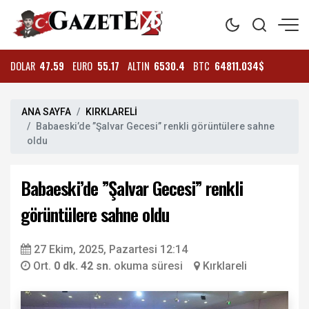
DOLAR
47.59
EURO
55.17
ALTIN
6530.4
BTC
64811.034$
ANA SAYFA
KIRKLARELİ
Babaeski’de ”Şalvar Gecesi” renkli görüntülere sahne
oldu
Babaeski’de ”Şalvar Gecesi” renkli
görüntülere sahne oldu
27 Ekim, 2025, Pazartesi 12:14
Ort.
0 dk. 42 sn.
okuma süresi
Kırklareli