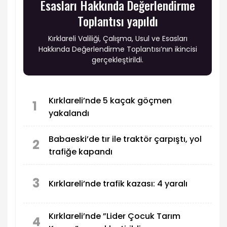
Esasları Hakkında Değerlendirme
Toplantısı yapıldı
Kırklareli Valiliği, Çalışma, Usul ve Esasları
Hakkında Değerlendirme Toplantısı’nın ikincisi
gerçekleştirildi.
Kırklareli’nde 5 kaçak göçmen
1
yakalandı
Babaeski’de tır ile traktör çarpıştı, yol
2
trafiğe kapandı
3
Kırklareli’nde trafik kazası: 4 yaralı
Kırklareli’nde ”Lider Çocuk Tarım
4