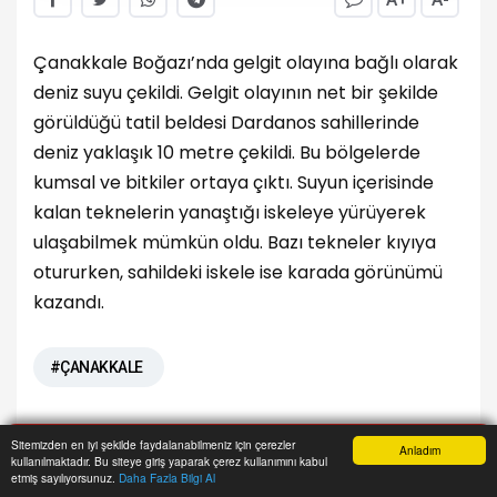
Çanakkale Boğazı’nda gelgit olayına bağlı olarak
deniz suyu çekildi. Gelgit olayının net bir şekilde
görüldüğü tatil beldesi Dardanos sahillerinde
deniz yaklaşık 10 metre çekildi. Bu bölgelerde
kumsal ve bitkiler ortaya çıktı. Suyun içerisinde
kalan teknelerin yanaştığı iskeleye yürüyerek
ulaşabilmek mümkün oldu. Bazı tekneler kıyıya
otururken, sahildeki iskele ise karada görünümü
kazandı.
#ÇANAKKALE
Sitemizden en iyi şekilde faydalanabilmeniz için çerezler
Anladım
GÜNÜN ÖNEMLİ MANŞETLERİ
kullanılmaktadır. Bu siteye giriş yaparak çerez kullanımını kabul
Anasayfa
Yazarlar
Haber Ara
İhbar Hattı
Menu
etmiş sayılıyorsunuz.
Daha Fazla Bilgi Al