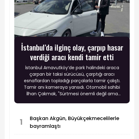
İstanbul’da ilginç olay, çarpıp hasar
verdiği aracı kendi tamir etti
İstanbul Arnavutköy’de park halindeki araca
çarpan bir taksi sürücüsü, çarptığı aracı
esnaflardan topladığı parçalarla tamir çalıştı.
Tamir anı kameraya yansıdı. Otomobil sahibi
İlhan Çakmak, "Sürtmesi önemli değil ama
kendi başına tamir etmeye çalışması beni
mutlu etti. Aracımın başında 20 dakika vakit
geçirmiş" dedi.
Başkan Akgün, Büyükçekmecelilerle
1
bayramlaştı