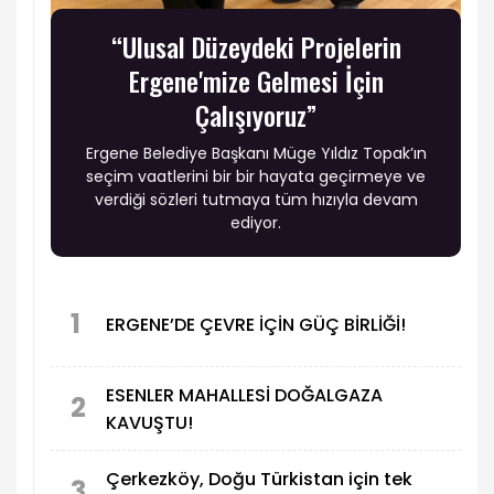
“Ulusal Düzeydeki Projelerin
Ergene'mize Gelmesi İçin
Çalışıyoruz”
Ergene Belediye Başkanı Müge Yıldız Topak’ın
seçim vaatlerini bir bir hayata geçirmeye ve
verdiği sözleri tutmaya tüm hızıyla devam
ediyor.
1
ERGENE’DE ÇEVRE İÇİN GÜÇ BİRLİĞİ!
ESENLER MAHALLESİ DOĞALGAZA
2
KAVUŞTU!
Çerkezköy, Doğu Türkistan için tek
3