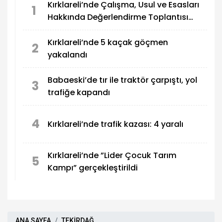
Kırklareli’nde Çalışma, Usul ve Esasları
1
Hakkında Değerlendirme Toplantısı
yapıldı
Kırklareli’nde 5 kaçak göçmen
2
yakalandı
Babaeski’de tır ile traktör çarpıştı, yol
3
trafiğe kapandı
4
Kırklareli’nde trafik kazası: 4 yaralı
Kırklareli’nde ”Lider Çocuk Tarım
5
Kampı” gerçekleştirildi
ANA SAYFA
TEKİRDAĞ