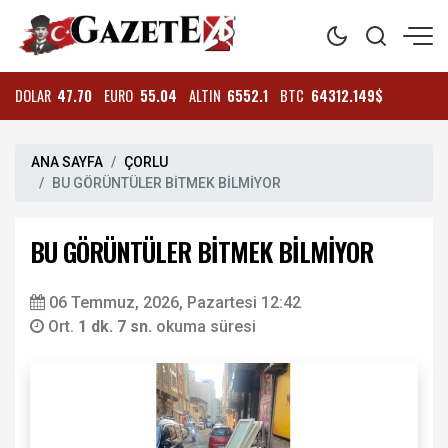
DOLAR
47.70
EURO
55.04
ALTIN
6552.1
BTC
64312.149$
ANA SAYFA
ÇORLU
BU GÖRÜNTÜLER BİTMEK BİLMİYOR
BU GÖRÜNTÜLER BİTMEK BİLMİYOR
06 Temmuz, 2026, Pazartesi 12:42
Ort.
1 dk. 7 sn.
okuma süresi