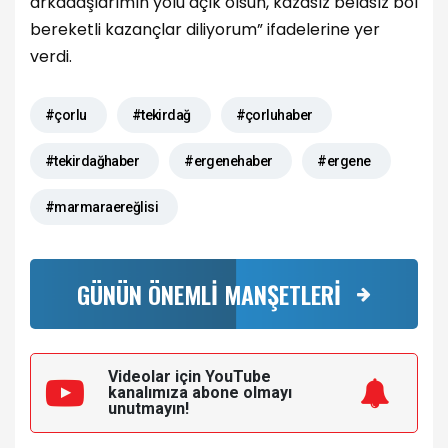
arkadaşlarımın yolu açık olsun, kazasız belasız bol
bereketli kazançlar diliyorum” ifadelerine yer
verdi.
#çorlu
#tekirdağ
#çorluhaber
#tekirdağhaber
#ergenehaber
#ergene
#marmaraereğlisi
GÜNÜN ÖNEMLİ MANŞETLERİ
Videolar için YouTube
kanalımıza
abone olmayı
unutmayın!