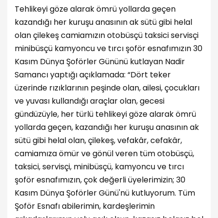
Tehlikeyi göze alarak ömrü yollarda geçen
kazandığı her kuruşu anasının ak sütü gibi helal
olan çilekeş camiamızın otobüsçü taksici servisçi
minibüsçü kamyoncu ve tırcı şoför esnafımızın 30
Kasım Dünya Şoförler Gününü kutlayan Nadir
Samancı yaptığı açıklamada: “Dört teker
üzerinde rızıklarının peşinde olan, ailesi, çocukları
ve yuvası kullandığı araçlar olan, gecesi
gündüzüyle, her türlü tehlikeyi göze alarak ömrü
yollarda geçen, kazandığı her kuruşu anasının ak
sütü gibi helal olan, çilekeş, vefakâr, cefakâr,
camiamıza ömür ve gönül veren tüm otobüsçü,
taksici, servisçi, minibüsçü, kamyoncu ve tırcı
şoför esnafımızın, çok değerli üyelerimizin; 30
Kasım Dünya Şoförler Günü'nü kutluyorum. Tüm
Şoför Esnafı abilerimin, kardeşlerimin