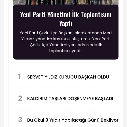
Yeni Parti Yönetimi İlk Toplantısını
Yaptı
Yeni Parti Çorlu İlçe Başkanı olarak atanan Mert
Yılmaz yönetim kurulunu oluşturdu. Yeni Parti
Çorlu İlçe Yönetimi yeni adresinde ilk
toplantısını yaptı.
1
SERVET YILDIZ KURUCU BAŞKAN OLDU
2
KALDIRIM TAŞLARI DÖŞENMEYE BAŞLADI
3
Bu Okul 9 Yıldır Yapılacağı Günü Bekliyor