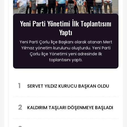
Yeni Parti Yönetimi İlk Toplantısını
Yaptı
Yeni Parti Çorlu İlçe Başkanı olarak atanan Mert
Yılmaz yönetim kurulunu oluşturdu. Yeni Parti
Çorlu İlçe Yönetimi yeni adresinde ilk
toplantısını yaptı.
1
SERVET YILDIZ KURUCU BAŞKAN OLDU
2
KALDIRIM TAŞLARI DÖŞENMEYE BAŞLADI