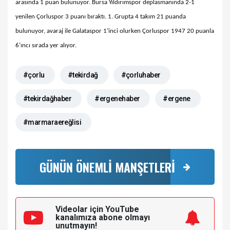
arasında 1 puan bulunuyor. Bursa Yıldırımspor deplasmanında 2-1
yenilen Çorluspor 3 puanı bıraktı. 1. Grupta 4 takım 21 puanda
bulunuyor, avaraj ile Galataspor 1’inci olurken Çorluspor 1947 20 puanla
6’ıncı sırada yer alıyor.
#çorlu
#tekirdağ
#çorluhaber
#tekirdağhaber
#ergenehaber
#ergene
#marmaraereğlisi
GÜNÜN ÖNEMLİ MANŞETLERİ
Videolar için YouTube
kanalımıza
abone olmayı
unutmayın!