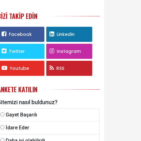
BIZI TAKIP EDIN
Facebook
Linkedin
Twitter
Instagram
Youtube
RSS
ANKETE KATILIN
itemizi nasıl buldunuz?
Gayet Başarılı
İdare Eder
Daha iyi olabilirdi