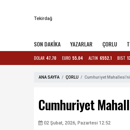
Tekirdağ
SON DAKİKA
YAZARLAR
ÇORLU
T
DOLAR
47.70
EURO
55.04
ALTIN
6552.1
BIST
1
ANA SAYFA
ÇORLU
Cumhuriyet Mahallesi’nin
Cumhuriyet Mahalle
02 Şubat, 2026, Pazartesi 12:52