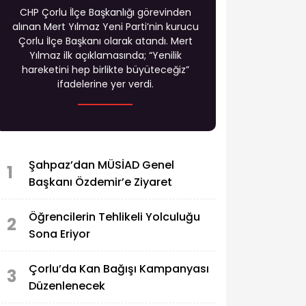
CHP Çorlu İlçe Başkanlığı görevinden
alınan Mert Yılmaz Yeni Parti’nin kurucu
Çorlu İlçe Başkanı olarak atandı. Mert
Yılmaz ilk açıklamasında; “Yenilik
hareketini hep birlikte büyüteceğiz”
ifadelerine yer verdi.
Şahpaz’dan MÜSİAD Genel
1
Başkanı Özdemir’e Ziyaret
Öğrencilerin Tehlikeli Yolculuğu
2
Sona Eriyor
Çorlu’da Kan Bağışı Kampanyası
3
Düzenlenecek