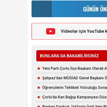
GÜNÜN ÖN
Videolar için YouTube 
BUNLARA DA BAKABİLİRSİNİZ
Yeni Parti Çorlu İlçe Başkanı Olarak 
Şahpaz’dan MÜSİAD Genel Başkanı Ö
Öğrencilerin Tehlikeli Yolculuğu Sona
Çorlu’da Kan Bağışı Kampanyası Dü
Başkan Sarıkurt, İstifayla İlgili Yeni B