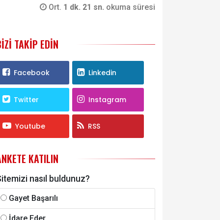
Ort.
1 dk. 21 sn.
okuma süresi
BIZI TAKIP EDIN
Facebook
Linkedin
Twitter
Instagram
Youtube
RSS
ANKETE KATILIN
itemizi nasıl buldunuz?
Gayet Başarılı
İdare Eder