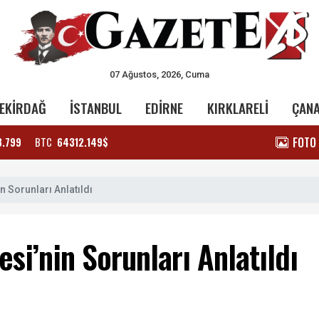
07 Ağustos, 2026, Cuma
EKİRDAĞ
İSTANBUL
EDİRNE
KIRKLARELİ
ÇAN
FOTO
3.799
BTC
64312.149$
 Sorunları Anlatıldı
si’nin Sorunları Anlatıldı