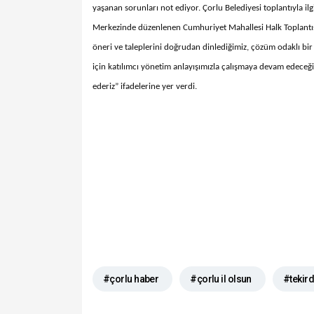
yaşanan sorunları not ediyor. Çorlu Belediyesi toplantıyla i
Merkezinde düzenlenen Cumhuriyet Mahallesi Halk Toplantısı
öneri ve taleplerini doğrudan dinlediğimiz, çözüm odaklı bir i
için katılımcı yönetim anlayışımızla çalışmaya devam edeceğ
ederiz” ifadelerine yer verdi.
#çorlu haber
#çorlu il olsun
#tekir