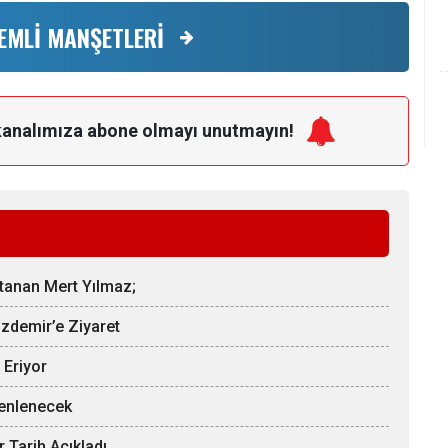
EMLİ MANŞETLERİ
kanalımıza
abone olmayı unutmayın!
Atanan Mert Yılmaz;
zdemir’e Ziyaret
 Eriyor
zenlenecek
ir Tarih Açıkladı