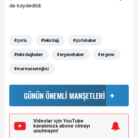
de kaydedildi.
#çorlu
#tekirdağ
#çorluhaber
#tekirdağhaber
#ergenehaber
#ergene
#marmaraereğlisi
GÜNÜN ÖNEMLİ MANŞETLERİ
Videolar için YouTube
kanalımıza
abone olmayı
unutmayın!