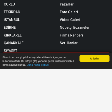
ÇORLU
Yazarlar
TEKİRDAĞ
Foto Galeri
İSTANBUL
Video Galeri
EDİRNE
Nöbetçi Eczaneler
KIRKLARELİ
Firma Rehberi
ÇANAKKALE
Seri İlanlar
SİYASET
Sitemizden en iyi şekilde faydalanabilmeniz için çerezler
SPOR
Anladım
kullanılmaktadır. Bu siteye giriş yaparak çerez kullanımını kabul
Anasayfa
Yazarlar
Haber Ara
İhbar Hattı
Menu
etmiş sayılıyorsunuz.
Daha Fazla Bilgi Al
TEKNOLOJİ
Röportajlar
Künye
Biyografiler
Gizlilik Politikası
Astroloji
RSS
Yol Trafik Durumu
Sitemap
Etkinlik Takvimi
Sitene Ekle