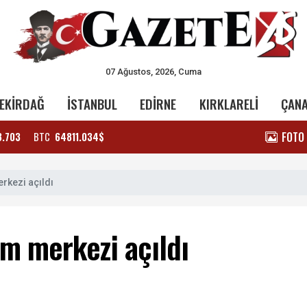
07 Ağustos, 2026, Cuma
EKİRDAĞ
İSTANBUL
EDİRNE
KIRKLARELİ
ÇAN
FOTO
3.703
BTC
64811.034$
erkezi açıldı
ım merkezi açıldı