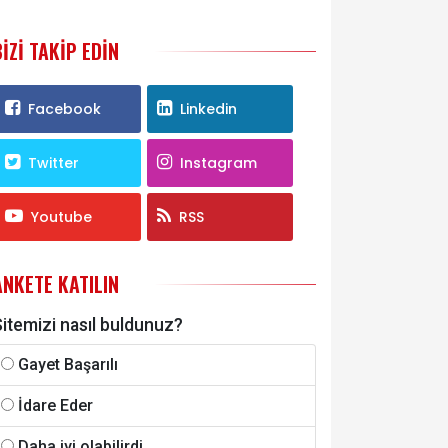
BIZI TAKIP EDIN
Facebook
Linkedin
Twitter
Instagram
Youtube
RSS
ANKETE KATILIN
itemizi nasıl buldunuz?
Gayet Başarılı
İdare Eder
Daha iyi olabilirdi