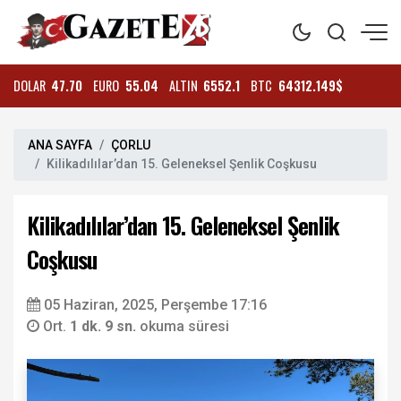
DOLAR
47.70
EURO
55.04
ALTIN
6552.1
BTC
64312.149$
ANA SAYFA
ÇORLU
Kilikadılılar’dan 15. Geleneksel Şenlik Coşkusu
Kilikadılılar’dan 15. Geleneksel Şenlik
Coşkusu
05 Haziran, 2025, Perşembe 17:16
Ort.
1 dk. 9 sn.
okuma süresi