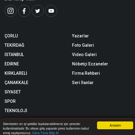
ÇORLU
Yazarlar
TEKİRDAĞ
Foto Galeri
İSTANBUL
Video Galeri
EDİRNE
Nöbetçi Eczaneler
KIRKLARELİ
Firma Rehberi
ÇANAKKALE
Seri İlanlar
SİYASET
SPOR
TEKNOLOJİ
Sitemizden en iyi şekilde faydalanabilmeniz için çerezler
Anladım
Röportajlar
Künye
kullanılmaktadır. Bu siteye giriş yaparak çerez kullanımını kabul
Anasayfa
Yazarlar
Haber Ara
İhbar Hattı
Menu
etmiş sayılıyorsunuz.
Daha Fazla Bilgi Al