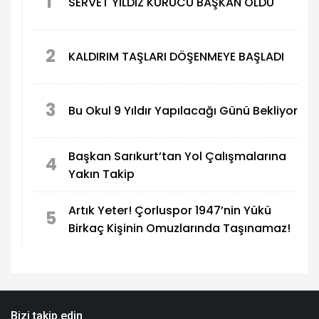
1
SERVET YILDIZ KURUCU BAŞKAN OLDU
2
KALDIRIM TAŞLARI DÖŞENMEYE BAŞLADI
3
Bu Okul 9 Yıldır Yapılacağı Günü Bekliyor
Başkan Sarıkurt’tan Yol Çalışmalarına
4
Yakın Takip
Artık Yeter! Çorluspor 1947’nin Yükü
5
Birkaç Kişinin Omuzlarında Taşınamaz!
Bizi takip edin