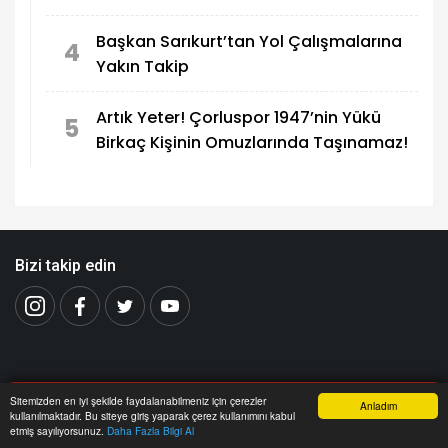
Başkan Sarıkurt’tan Yol Çalışmalarına
4
Yakın Takip
Artık Yeter! Çorluspor 1947’nin Yükü
5
Birkaç Kişinin Omuzlarında Taşınamaz!
Bizi takip edin
ÇORLU
Yazarlar
Sitemizden en iyi şekilde faydalanabilmeniz için çerezler
Anladım
kullanılmaktadır. Bu siteye giriş yaparak çerez kullanımını kabul
TEKİRDAĞ
Foto Galeri
Anasayfa
Yazarlar
Haber Ara
İhbar Hattı
Menu
etmiş sayılıyorsunuz.
Daha Fazla Bilgi Al