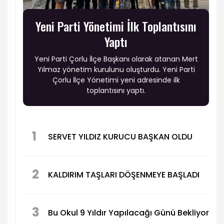
Yeni Parti Yönetimi İlk Toplantısını
Yaptı
Yeni Parti Çorlu İlçe Başkanı olarak atanan Mert
Yılmaz yönetim kurulunu oluşturdu. Yeni Parti
Çorlu İlçe Yönetimi yeni adresinde ilk
toplantısını yaptı.
1
SERVET YILDIZ KURUCU BAŞKAN OLDU
2
KALDIRIM TAŞLARI DÖŞENMEYE BAŞLADI
3
Bu Okul 9 Yıldır Yapılacağı Günü Bekliyor