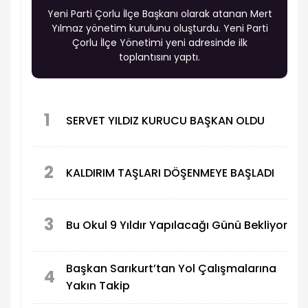
Yeni Parti Çorlu İlçe Başkanı olarak atanan Mert
Yılmaz yönetim kurulunu oluşturdu. Yeni Parti
Çorlu İlçe Yönetimi yeni adresinde ilk
toplantısını yaptı.
1
SERVET YILDIZ KURUCU BAŞKAN OLDU
2
KALDIRIM TAŞLARI DÖŞENMEYE BAŞLADI
3
Bu Okul 9 Yıldır Yapılacağı Günü Bekliyor
Başkan Sarıkurt’tan Yol Çalışmalarına
4
Yakın Takip