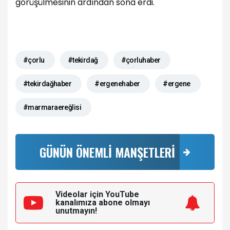
görüşülmesinin ardından sona erdi.
#çorlu
#tekirdağ
#çorluhaber
#tekirdağhaber
#ergenehaber
#ergene
#marmaraereğlisi
GÜNÜN ÖNEMLİ MANŞETLERİ
Videolar için YouTube
kanalımıza
abone olmayı
unutmayın!