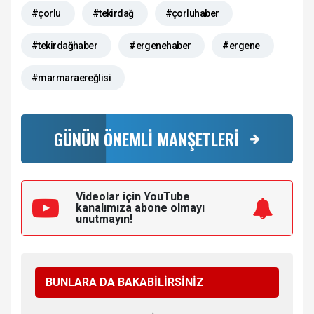
#çorlu
#tekirdağ
#çorluhaber
#tekirdağhaber
#ergenehaber
#ergene
#marmaraereğlisi
GÜNÜN ÖNEMLİ MANŞETLERİ
Videolar için YouTube
kanalımıza
abone olmayı
unutmayın!
BUNLARA DA BAKABİLİRSİNİZ