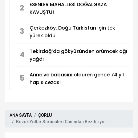
ESENLER MAHALLESİ DOĞALGAZA
2
KAVUŞTU!
Çerkezköy, Doğu Türkistan için tek
3
yürek oldu
Tekirdağ’da gökyüzünden örümcek ağı
4
yağdı
Anne ve babasını öldüren gence 74 yıl
5
hapis cezası
ANA SAYFA
ÇORLU
Bozuk Yollar Sürücüleri Canından Bezdiriyor