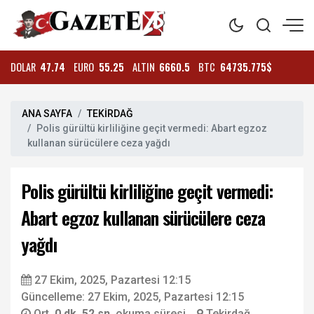
DOLAR
47.74
EURO
55.25
ALTIN
6660.5
BTC
64735.775$
ANA SAYFA
TEKİRDAĞ
Polis gürültü kirliliğine geçit vermedi: Abart egzoz
kullanan sürücülere ceza yağdı
Polis gürültü kirliliğine geçit vermedi:
Abart egzoz kullanan sürücülere ceza
yağdı
27 Ekim, 2025, Pazartesi 12:15
Güncelleme: 27 Ekim, 2025, Pazartesi 12:15
Ort.
0 dk. 52 sn.
okuma süresi
Tekirdağ