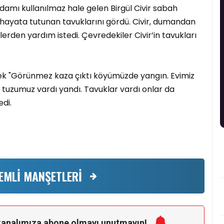
damı kullanılmaz hale gelen Birgül Civir sabah
hayata tutunan tavuklarını gördü. Civir, dumandan
ülerden yardım istedi. Çevredekiler Civir’in tavukları
rek "Görünmez kaza çıktı köyümüzde yangın. Evimiz
, tuzumuz vardı yandı. Tavuklar vardı onlar da
di.
EMLİ MANŞETLERİ
kanalımıza
abone olmayı unutmayın!