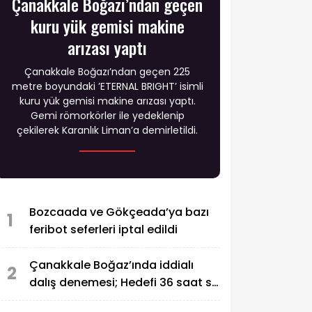
Çanakkale Boğazı’ndan geçen
kuru yük gemisi makine
arızası yaptı
Çanakkale Boğazı’ndan geçen 225
metre boyundaki ’ETERNAL BRIGHT’ isimli
kuru yük gemisi makine arızası yaptı.
Gemi römorkörler ile yedeklenip
çekilerek Karanlık Liman’a demirletildi.
Bozcaada ve Gökçeada’ya bazı
1
feribot seferleri iptal edildi
Çanakkale Boğaz’ında iddialı
2
dalış denemesi; Hedefi 36 saat su
altında kalmak