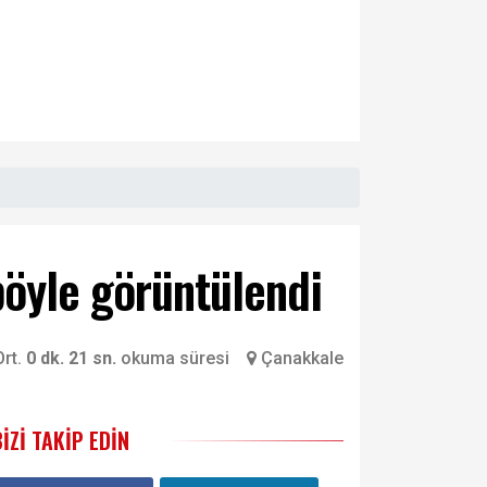
böyle görüntülendi
rt.
0 dk. 21 sn.
okuma süresi
Çanakkale
BIZI TAKIP EDIN