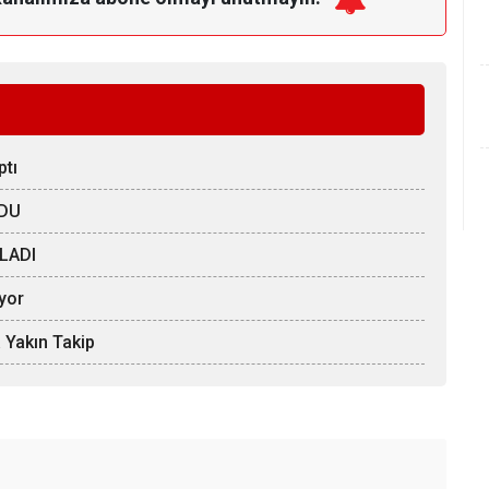
ptı
LDU
LADI
iyor
 Yakın Takip