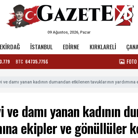
09 Ağustos, 2026, Pazar
EKİRDAĞ
İSTANBUL
EDİRNE
KIRKLARELİ
ÇAN
FOTO
3.779
BTC
64735.775$
i ve damı yanan kadının dumandan etkilenen tavuklarının yardımına e
vi ve damı yanan kadının d
ına ekipler ve gönüllüler k