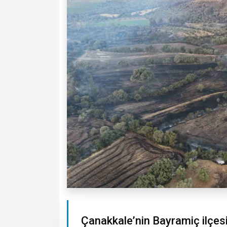
Çanakkale’nin Bayramiç ilçes