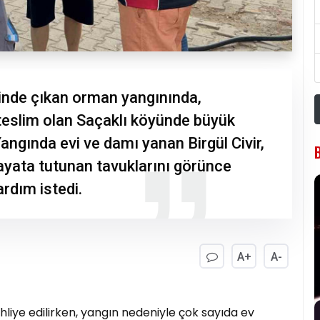
inde çıkan orman yangınında,
 teslim olan Saçaklı köyünde büyük
ngında evi ve damı yanan Birgül Civir,
yata tutunan tavuklarını görünce
rdım istedi.
A+
A-
liye edilirken, yangın nedeniyle çok sayıda ev