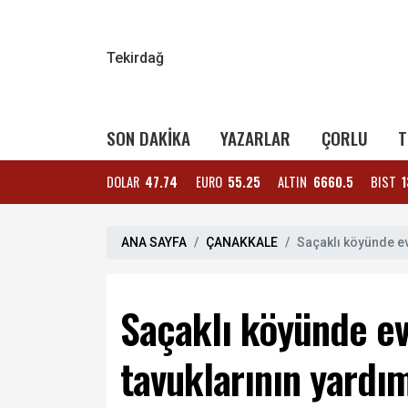
Tekirdağ
SON DAKİKA
YAZARLAR
ÇORLU
T
DOLAR
47.74
EURO
55.25
ALTIN
6660.5
BIST
1
ANA SAYFA
ÇANAKKALE
Saçaklı köyünde ev
Saçaklı köyünde e
tavuklarının yardım