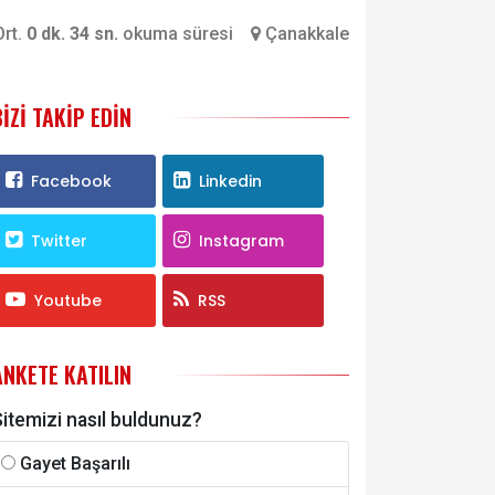
rt.
0 dk. 34 sn.
okuma süresi
Çanakkale
BIZI TAKIP EDIN
Facebook
Linkedin
Twitter
Instagram
Youtube
RSS
ANKETE KATILIN
itemizi nasıl buldunuz?
Gayet Başarılı