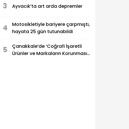
3
Ayvacık’ta art arda depremler
Motosikletiyle bariyere çarpmıştı,
4
hayata 25 gün tutunabildi
Çanakkale’de ‘Coğrafi İşaretli
5
Ürünler ve Markaların Korunması’
sempozyumu