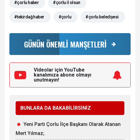
#çorlu haber
#çorlu il olsun
#tekirdağ haber
#çorlu
#çorlu belediyesi
GÜNÜN ÖNEMLİ MANŞETLERİ
Videolar için YouTube
kanalımıza
abone olmayı
unutmayın!
BUNLARA DA BAKABİLİRSİNİZ
Yeni Parti Çorlu İlçe Başkanı Olarak Atanan
Mert Yılmaz;