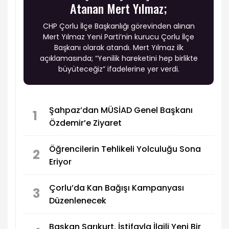
Atanan Mert Yılmaz;
CHP Çorlu İlçe Başkanlığı görevinden alınan
Mert Yılmaz Yeni Parti’nin kurucu Çorlu İlçe
Başkanı olarak atandı. Mert Yılmaz ilk
açıklamasında; “Yenilik hareketini hep birlikte
büyüteceğiz” ifadelerine yer verdi.
Şahpaz’dan MÜSİAD Genel Başkanı
1
Özdemir’e Ziyaret
Öğrencilerin Tehlikeli Yolculuğu Sona
2
Eriyor
Çorlu’da Kan Bağışı Kampanyası
3
Düzenlenecek
Başkan Sarıkurt, İstifayla İlgili Yeni Bir