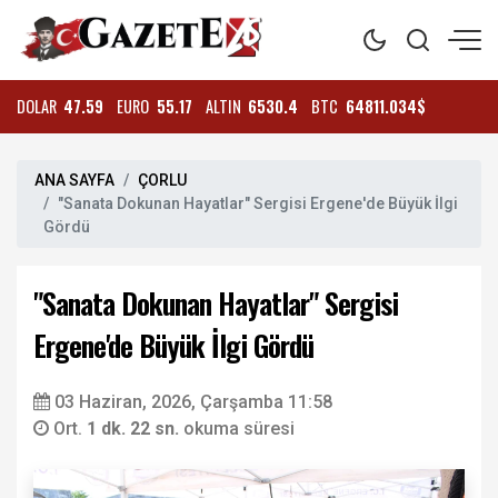
DOLAR
47.59
EURO
55.17
ALTIN
6530.4
BTC
64811.034$
ANA SAYFA
ÇORLU
"Sanata Dokunan Hayatlar" Sergisi Ergene'de Büyük İlgi
Gördü
"Sanata Dokunan Hayatlar" Sergisi
Ergene'de Büyük İlgi Gördü
03 Haziran, 2026, Çarşamba 11:58
Ort.
1 dk. 22 sn.
okuma süresi