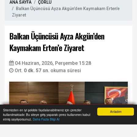
ANA SAYFA
ÇORLU
Balkan Üçüncüsü Ayza Akgün’den Kaymakam Erten’e
Ziyaret
Balkan Üçüncüsü Ayza Akgün’den
Kaymakam Erten’e Ziyaret
04 Haziran, 2026, Perşembe 15:28
Ort.
0 dk. 57 sn.
okuma süresi
Sitemizden en iyi şekilde faydalanabilmeniz için çerezler
Anladım
kullanılmaktadır. Bu siteye giriş yaparak çerez kullanımını kabul
Anasayfa
Yazarlar
Haber Ara
İhbar Hattı
Menu
etmiş sayılıyorsunuz.
Daha Fazla Bilgi Al