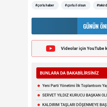
#çorlu haber
#çorlu il olsun
#tekir
GÜNÜN ÖN
Videolar için YouTube 
BUNLARA DA BAKABİLİRSİNİZ
Yeni Parti Yönetimi İlk Toplantısını Ya
SERVET YILDIZ KURUCU BAŞKAN O
KALDIRIM TAŞLARI DÖŞENMEYE BAŞ