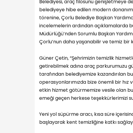
Belediyesi, araç filosunu genişletmeye de
belediyeye hibe edilen modern donanımlı 
törenine, Çorlu Belediye Başkan Yardımcı
incelemelerin ardından açıklamalarda bul
Müdürlüğü’nden Sorumlu Başkan Yardımcı
Çorlu’nun daha yaşanabilir ve temiz bir ke
Güner Çetin, “Şehrimizin temizlik hizmetler
getirebilmek adına araç parkurumuzu güç
tarafından belediyemize kazandırılan bu 
operasyonlarımızda bize önemli bir hız v
etkin hizmet götürmemize vesile olan bu d
emeği geçen herkese teşekkürlerimizi su
Yeni yol süpürme aracı, kısa süre içeris
başlayarak kent temizliğine katkı sağla