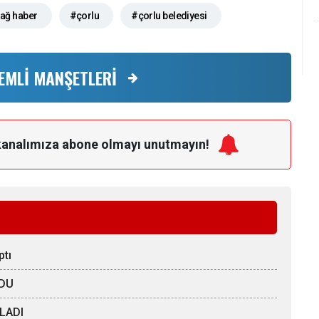
dağ haber
#çorlu
#çorlu belediyesi
EMLİ MANŞETLERİ
kanalımıza
abone olmayı unutmayın!
ptı
LDU
LADI