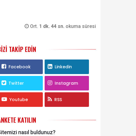
Ort.
1 dk. 44 sn.
okuma süresi
BIZI TAKIP EDIN
Facebook
Linkedin
Twitter
Instagram
Youtube
RSS
ANKETE KATILIN
itemizi nasıl buldunuz?