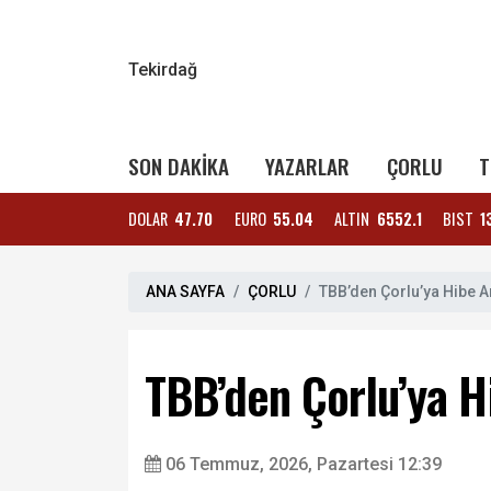
Tekirdağ
SON DAKİKA
YAZARLAR
ÇORLU
T
DOLAR
47.70
EURO
55.04
ALTIN
6552.1
BIST
1
ANA SAYFA
ÇORLU
TBB’den Çorlu’ya Hibe A
TBB’den Çorlu’ya H
06 Temmuz, 2026, Pazartesi 12:39