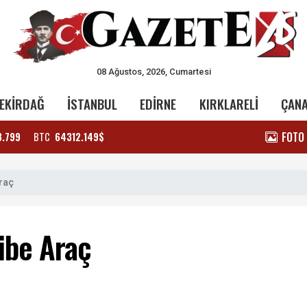
08 Ağustos, 2026, Cumartesi
EKİRDAĞ
İSTANBUL
EDİRNE
KIRKLARELİ
ÇAN
FOTO
3.799
BTC
64312.149$
raç
ibe Araç