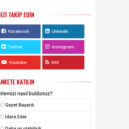
BIZI TAKIP EDIN
Facebook
Linkedin
Twitter
Instagram
Youtube
RSS
ANKETE KATILIN
itemizi nasıl buldunuz?
Gayet Başarılı
İdare Eder
Daha iyi olabilirdi