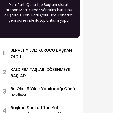
Yeni Parti Çorlu İlçe Başkanı olarak
atanan Mert Yılmaz yönetim kurulunu
oluşturdu. Yeni Parti Çorlu İlçe Yönetimi
yeni adresinde ilk toplantısını yaptı.
SERVET YILDIZ KURUCU BAŞKAN
1
OLDU
KALDIRIM TAŞLARI DÖŞENMEYE
2
BAŞLADI
Bu Okul 9 Yıldır Yapılacağı Günü
3
Bekliyor
Başkan Sarıkurt’tan Yol
4