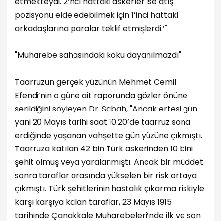
etmekteydi. 2’nci hattaki askerler ise atış
pozisyonu elde edebilmek için 1’inci hattaki
arkadaşlarına paralar teklif etmişlerdi.’"
"Muharebe sahasındaki koku dayanılmazdı"
Taarruzun gerçek yüzünün Mehmet Cemil
Efendi’nin o güne ait raporunda gözler önüne
serildiğini söyleyen Dr. Sabah, "Ancak ertesi gün
yani 20 Mayıs tarihi saat 10.20’de taarruz sona
erdiğinde yaşanan vahşette gün yüzüne çıkmıştı.
Taarruza katılan 42 bin Türk askerinden 10 bini
şehit olmuş veya yaralanmıştı. Ancak bir müddet
sonra taraflar arasında yükselen bir risk ortaya
çıkmıştı. Türk şehitlerinin hastalık çıkarma riskiyle
karşı karşıya kalan taraflar, 23 Mayıs 1915
tarihinde Çanakkale Muharebeleri’nde ilk ve son