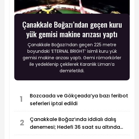
Çanakkale Boğazı’ndan geçen kuru
yük gemisi makine arızası yaptı
Çanakkale Boğazı’ndan geçen 225 metre
boyundaki ’ETERNAL BRIGHT’ isimli kuru yük
gemisi makine arızası yaptı. Gemi römorkörler
ile yedeklenip çekilerek Karanlık Liman’a
demirletildi.
Bozcaada ve Gökçeada’ya bazı feribot
1
seferleri iptal edildi
Çanakkale Boğaz’ında iddialı dalış
2
denemesi; Hedefi 36 saat su altında
kalmak