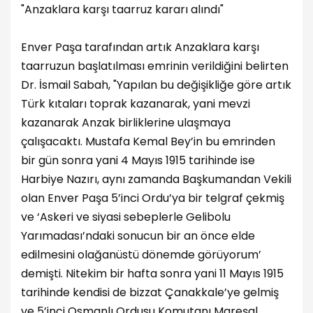
"Anzaklara karşı taarruz kararı alındı"
Enver Paşa tarafından artık Anzaklara karşı
taarruzun başlatılması emrinin verildiğini belirten
Dr. İsmail Sabah, "Yapılan bu değişikliğe göre artık
Türk kıtaları toprak kazanarak, yani mevzi
kazanarak Anzak birliklerine ulaşmaya
çalışacaktı. Mustafa Kemal Bey’in bu emrinden
bir gün sonra yani 4 Mayıs 1915 tarihinde ise
Harbiye Nazırı, aynı zamanda Başkumandan Vekili
olan Enver Paşa 5’inci Ordu’ya bir telgraf çekmiş
ve ‘Askeri ve siyasi sebeplerle Gelibolu
Yarımadası’ndaki sonucun bir an önce elde
edilmesini olağanüstü dönemde görüyorum’
demişti. Nitekim bir hafta sonra yani 11 Mayıs 1915
tarihinde kendisi de bizzat Çanakkale’ye gelmiş
ve 5’inci Osmanlı Ordusu Komutanı Mareşal