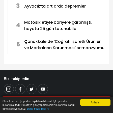
3
Ayvacık’ta art arda depremler
Motosikletiyle bariyere çarpmıştı,
4
hayata 25 gün tutunabildi
Çanakkale’de ‘Coğrafi İşaretli Ürünler
5
ve Markaların Korunması’ sempozyumu
Bizi takip edin
Sitemizden en iyi şekilde faydalanabilmeniz için çerezler
Anladım
kullanılmaktadır. Bu siteye giriş yaparak çerez kullanımını kabul
Anasayfa
Yazarlar
Haber Ara
İhbar Hattı
Menu
etmiş sayılıyorsunuz.
Daha Fazla Bilgi Al
ÇORLU
Yazarlar