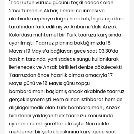
"Taarruzun vurucu gücünü teşkil edecek olan
2’nci Tümen’in Akbaş Limanı’na inmesi ve
akabinde cepheye doğru hareketi, İngiliz uçakları
tarafından fark edilmiş ve Arıburnu‘daki Anzak
Kolordusu muhtemel bir Türk taaruzu karşısında
uyarılmıştı. Taarruz planına baktığımızda 18
Mayıs’ı 19 Mayıs’a bağlayan gece saat 03.30’da
baskın tarzında, yani sadece süngü kullanılarak
ilerlenecek ve Anzak birlikleri denize dökülecekti.
Taarruzdan önce hazırlık olması amacıyla 17
Mayıs günü ve 18 Mayıs günü topçu
bombardımanı başlamış ancak akabinde taarruz
gerçekleşmemişti. Hem alınan istihbarat hem de
alışılagelmedik olan Türk bombardımanı, Anzak
birliklerini yaklaşan Türk taarruzu konusunda
uyaran önemli işaretler olmuştu. Normalde
muhtemel bir şafak baskınına karşı gece saat