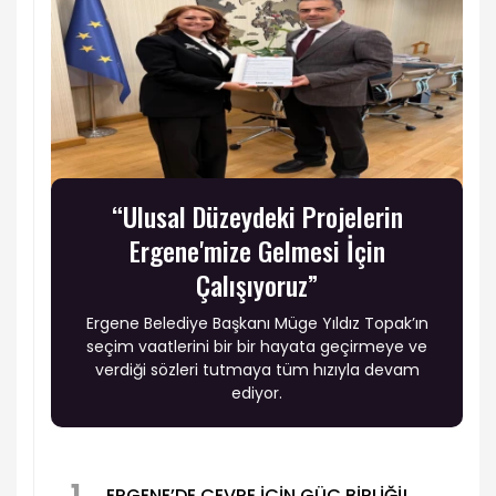
“Ulusal Düzeydeki Projelerin
Ergene'mize Gelmesi İçin
Çalışıyoruz”
Ergene Belediye Başkanı Müge Yıldız Topak’ın
seçim vaatlerini bir bir hayata geçirmeye ve
verdiği sözleri tutmaya tüm hızıyla devam
ediyor.
1
ERGENE’DE ÇEVRE İÇİN GÜÇ BİRLİĞİ!