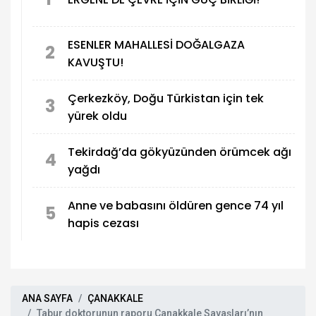
ESENLER MAHALLESİ DOĞALGAZA
2
KAVUŞTU!
Çerkezköy, Doğu Türkistan için tek
3
yürek oldu
Tekirdağ’da gökyüzünden örümcek ağı
4
yağdı
Anne ve babasını öldüren gence 74 yıl
5
hapis cezası
ANA SAYFA
ÇANAKKALE
Tabur doktorunun raporu Çanakkale Savaşları’nın