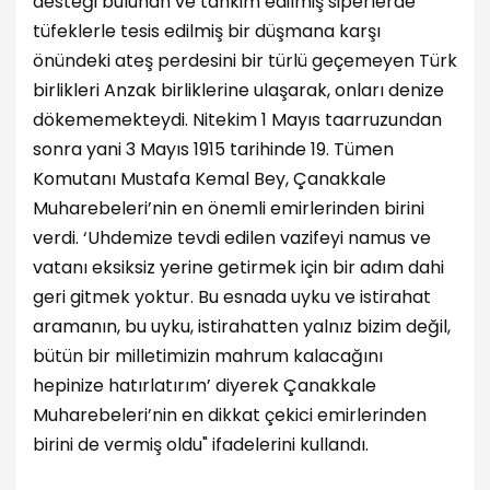
desteği bulunan ve tahkim edilmiş siperlerde
tüfeklerle tesis edilmiş bir düşmana karşı
önündeki ateş perdesini bir türlü geçemeyen Türk
birlikleri Anzak birliklerine ulaşarak, onları denize
dökememekteydi. Nitekim 1 Mayıs taarruzundan
sonra yani 3 Mayıs 1915 tarihinde 19. Tümen
Komutanı Mustafa Kemal Bey, Çanakkale
Muharebeleri’nin en önemli emirlerinden birini
verdi. ‘Uhdemize tevdi edilen vazifeyi namus ve
vatanı eksiksiz yerine getirmek için bir adım dahi
geri gitmek yoktur. Bu esnada uyku ve istirahat
aramanın, bu uyku, istirahatten yalnız bizim değil,
bütün bir milletimizin mahrum kalacağını
hepinize hatırlatırım’ diyerek Çanakkale
Muharebeleri’nin en dikkat çekici emirlerinden
birini de vermiş oldu" ifadelerini kullandı.