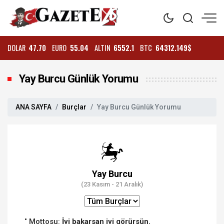
DOLAR
47.70
EURO
55.04
ALTIN
6552.1
BTC
64312.149$
Yay Burcu Günlük Yorumu
ANA SAYFA
Burçlar
Yay Burcu Günlük Yorumu
Yay Burcu
(23 Kasım - 21 Aralık)
Mottosu:
İyi bakarsan iyi görürsün.