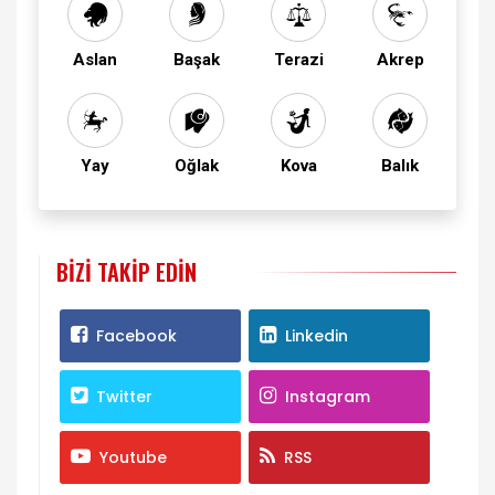
Aslan
Başak
Terazi
Akrep
Yay
Oğlak
Kova
Balık
BIZI TAKIP EDIN
Facebook
Linkedin
Twitter
Instagram
Youtube
RSS