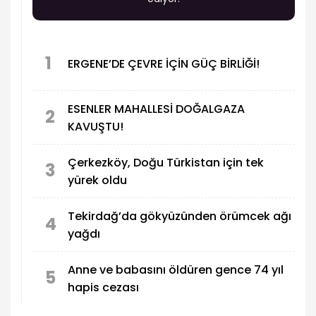
1
ERGENE’DE ÇEVRE İÇİN GÜÇ BİRLİĞİ!
ESENLER MAHALLESİ DOĞALGAZA
2
KAVUŞTU!
Çerkezköy, Doğu Türkistan için tek
3
yürek oldu
Tekirdağ’da gökyüzünden örümcek ağı
4
yağdı
Anne ve babasını öldüren gence 74 yıl
5
hapis cezası