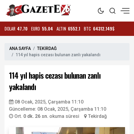
DOLAR
47.70
EURO
55.04
ALTIN
6552.1
BTC
64312.149$
ANA SAYFA
TEKİRDAĞ
114 yıl hapis cezası bulunan zanlı yakalandı
114 yıl hapis cezası bulunan zanlı
yakalandı
08 Ocak, 2025, Çarşamba 11:10
Güncelleme: 08 Ocak, 2025, Çarşamba 11:10
Ort.
0 dk. 26 sn.
okuma süresi
Tekirdağ