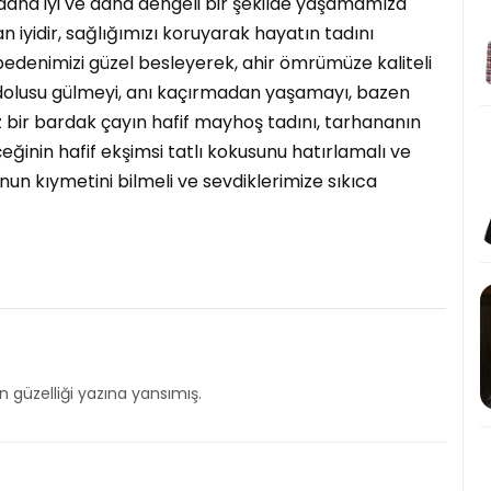
daha iyi ve daha dengeli bir şekilde yaşamamıza
 iyidir, sağlığımızı koruyarak hayatın tadını
ve bedenimizi güzel besleyerek, ahir ömrümüze kaliteli
 dolusu gülmeyi, anı kaçırmadan yaşamayı, bazen
bir bardak çayın hafif mayhoş tadını, tarhananın
çeğinin hafif ekşimsi tatlı kokusunu hatırlamalı ve
unun kıymetini bilmeli ve sevdiklerimize sıkıca
n güzelliği yazına yansımış.