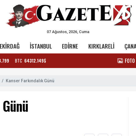
07 Ağustos, 2026, Cuma
EKİRDAĞ
İSTANBUL
EDİRNE
KIRKLARELİ
ÇAN
FOTO
3.799
BTC
64312.149$
Kanser Farkındalık Günü
k Günü