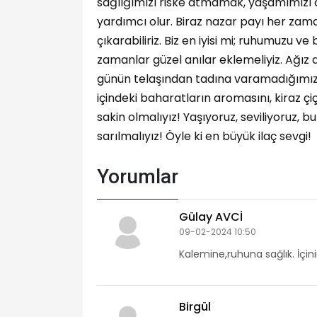
sağlığımızı riske atmamak, yaşamımızı 
yardımcı olur. Biraz nazar payı her zaman
çıkarabiliriz. Biz en iyisi mi; ruhumuzu 
zamanlar güzel anılar eklemeliyiz. Ağız
günün telaşından tadına varamadığımız 
içindeki baharatların aromasını, kiraz çi
sakin olmalıyız! Yaşıyoruz, seviliyoruz, b
sarılmalıyız! Öyle ki en büyük ilaç sevgi!
Yorumlar
Gülay AVCİ
09-02-2024 10:50
Kalemine,ruhuna sağlık. İçini
Birgül