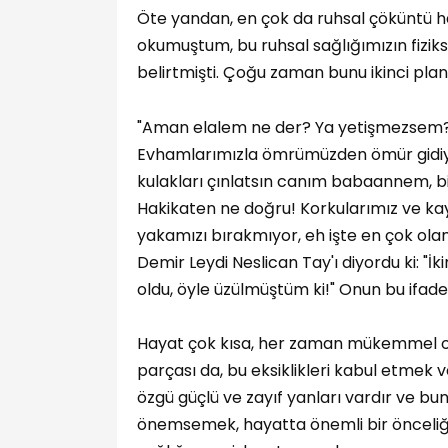
Öte yandan, en çok da ruhsal çöküntü h
okumuştum, bu ruhsal sağlığımızın fizik
belirtmişti. Çoğu zaman bunu ikinci pla
"Aman elalem ne der? Ya yetişmezsem? 
Evhamlarımızla ömrümüzden ömür gidiyo
kulakları çınlatsın canım babaannem, bi
Hakikaten ne doğru! Korkularımız ve kay
yakamızı bırakmıyor, eh işte en çok olanl
Demir Leydi Neslican Tay'ı diyordu ki: 
oldu, öyle üzülmüştüm ki!" Onun bu ifade
Hayat çok kısa, her zaman mükemmel olm
parçası da, bu eksiklikleri kabul etmek v
özgü güçlü ve zayıf yanları vardır ve bu
önemsemek, hayatta önemli bir önceliğ