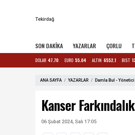
Tekirdağ
SON DAKİKA
YAZARLAR
ÇORLU
T
DOLAR
47.70
EURO
55.04
ALTIN
6552.1
BIST
1
ANA SAYFA
YAZARLAR
Damla Bul - Yönetici
Kanser Farkındalı
06 Şubat 2024, Salı 17:05