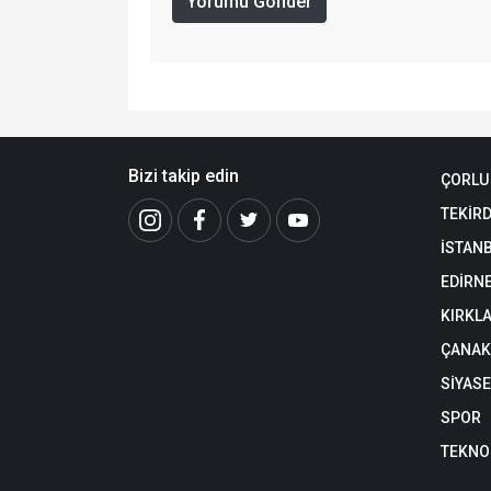
Yorumu Gönder
Bizi takip edin
ÇORLU
TEKİR
İSTAN
EDİRN
KIRKLA
ÇANAK
SİYAS
SPOR
TEKNO