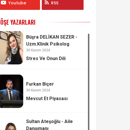
Youtube
RSS
ÖŞE YAZARLARI
Büşra DELİKAN SEZER -
Uzm.Klinik Psikolog
30 Kasım 2024
Stres Ve Onun Dili
Furkan Biçer
30 Kasım 2024
Mevcut Et Piyasası
Sultan Ateşoğlu - Aile
Danışmanı