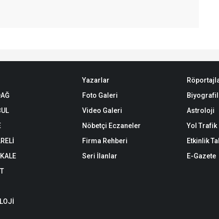
Yazarlar
Röportajl
DAĞ
Foto Galeri
Biyografil
BUL
Video Galeri
Astroloji
E
Nöbetçi Eczaneler
Yol Trafi
RELİ
Firma Rehberi
Etkinlik T
KALE
Seri İlanlar
E-Gazete
ET
LOJİ