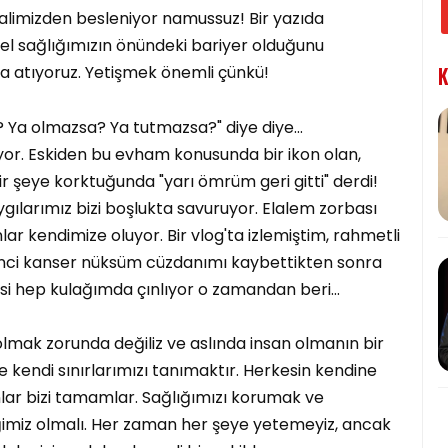
alimizden besleniyor namussuz! Bir yazıda
sel sağlığımızın önündeki bariyer olduğunu
na atıyoruz. Yetişmek önemli çünkü!
K
Ya olmazsa? Ya tutmazsa?" diye diye...
r. Eskiden bu evham konusunda bir ikon olan,
r şeye korktuğunda "yarı ömrüm geri gitti" derdi!
gılarımız bizi boşlukta savuruyor. Elalem zorbası
ar kendimize oluyor. Bir vlog'ta izlemiştim, rahmetli
"İkinci kanser nüksüm cüzdanımı kaybettikten sonra
si hep kulağımda çınlıyor o zamandan beri...
ak zorunda değiliz ve aslında insan olmanın bir
e kendi sınırlarımızı tanımaktır. Herkesin kendine
nlar bizi tamamlar. Sağlığımızı korumak ve
imiz olmalı. Her zaman her şeye yetemeyiz, ancak