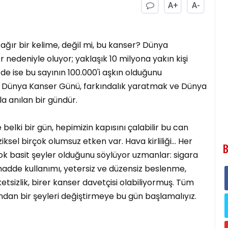
A+
A-
ağır bir kelime, değil mi, bu kanser? Dünya
 nedeniyle oluyor; yaklaşık 10 milyona yakın kişi
e ise bu sayının 100.000'i aşkın olduğunu
at Dünya Kanser Günü, farkındalık yaratmak ve Dünya
a anılan bir gündür.
belki bir gün, hepimizin kapısını çalabilir bu can
iksel birçok olumsuz etken var. Hava kirliliği... Her
B
k basit şeyler olduğunu söylüyor uzmanlar: sigara
 madde kullanımı, yetersiz ve düzensiz beslenme,
etsizlik, birer kanser davetçisi olabiliyormuş. Tüm
ından bir şeyleri değiştirmeye bu gün başlamalıyız.
!