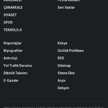
ÇANAKKALE
Seri İlanlar
SİYASET
SPOR
TEKNOLOJİ
Röportajlar
Künye
Biyografiler
Gizlilik Politikası
Astroloji
RSS
Yol Trafik Durumu
Sitemap
Etkinlik Takvimi
Sitene Ekle
E-Gazete
Arşiv
İletişim
https://www.gazeteas.com.tr/ internet sitesinde yayınlanan yazı, haber,