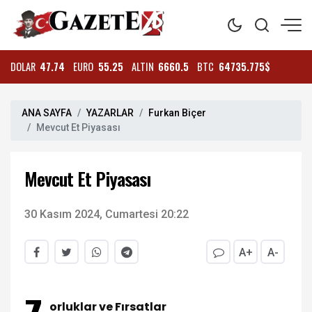
DOLAR
47.74
EURO
55.25
ALTIN
6660.5
BTC
64735.775$
ANA SAYFA
YAZARLAR
Furkan Biçer
Mevcut Et Piyasası
Mevcut Et Piyasası
30 Kasım 2024, Cumartesi 20:22
A+
A-
orluklar ve Fırsatlar