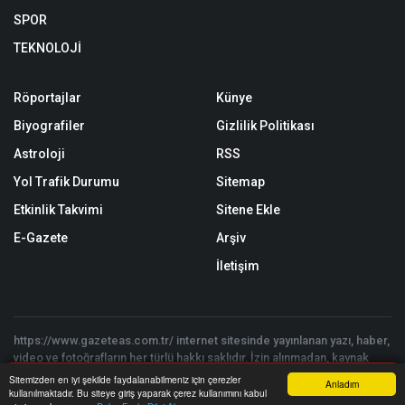
SPOR
TEKNOLOJİ
Röportajlar
Künye
Biyografiler
Gizlilik Politikası
Astroloji
RSS
Yol Trafik Durumu
Sitemap
Etkinlik Takvimi
Sitene Ekle
E-Gazete
Arşiv
İletişim
https://www.gazeteas.com.tr/ internet sitesinde yayınlanan yazı, haber,
video ve fotoğrafların her türlü hakkı saklıdır. İzin alınmadan, kaynak
gösterilerek dahi kullanılamaz.
Sitemizden en iyi şekilde faydalanabilmeniz için çerezler
Anladım
Copyright © 2026 Gazete As - Tüm hakları saklıdır. | Yazılım:
Onemsoft
kullanılmaktadır. Bu siteye giriş yaparak çerez kullanımını kabul
Anasayfa
Yazarlar
Haber Ara
İhbar Hattı
Menu