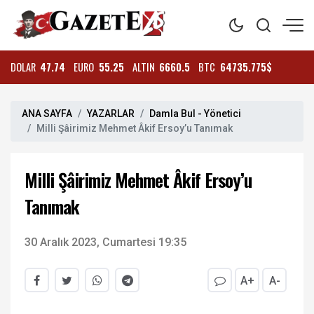
DOLAR
47.74
EURO
55.25
ALTIN
6660.5
BTC
64735.775$
ANA SAYFA
YAZARLAR
Damla Bul - Yönetici
Milli Şâirimiz Mehmet Âkif Ersoy’u Tanımak
Milli Şâirimiz Mehmet Âkif Ersoy’u
Tanımak
30 Aralık 2023, Cumartesi 19:35
A+
A-