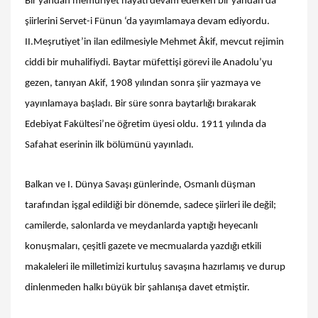
Bir yandan memuriyet hayatı devam ederken bir yandan da
şiirlerini Servet-i Fünun ‘da yayımlamaya devam ediyordu.
II.Meşrutiyet’in ilan edilmesiyle Mehmet Âkif, mevcut rejimin
ciddi bir muhalifiydi. Baytar müfettişi görevi ile Anadolu’yu
gezen, tanıyan Akif, 1908 yılından sonra şiir yazmaya ve
yayınlamaya başladı. Bir süre sonra baytarlığı bırakarak
Edebiyat Fakültesi’ne öğretim üyesi oldu. 1911 yılında da
Safahat eserinin ilk bölümünü yayınladı.
Balkan ve I. Dünya Savaşı günlerinde, Osmanlı düşman
tarafından işgal edildiği bir dönemde, sadece şiirleri ile değil;
camilerde, salonlarda ve meydanlarda yaptığı heyecanlı
konuşmaları, çeşitli gazete ve mecmualarda yazdığı etkili
makaleleri ile milletimizi kurtuluş savaşına hazırlamış ve durup
dinlenmeden halkı büyük bir şahlanışa davet etmiştir.