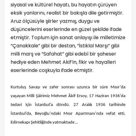
siyasal ve kültürel hayatı, bu hayatın çürüyen
eksik yanlarını, realist bir bakışla dile getirmiştir.
Aruz ölçüsüyle şiirler yazmış, duygu ve
düşüncelerini eserlerinde en güzel şekilde ifade
etmiştir. Toplum için sanat anlayışı ile m
illetimize
“Çanakkale” gibi bir destan, “İstiklal Marşı” gibi
milli marş ve “Safahat” gibi edebî bir şaheser
hediye eden Mehmet Akif’in, fikir ve hayalleri
eserlerinde coşkuyla ifade etmiştir.
Kurtuluş Savaşı ve zafer sonrası uzunca bir süre Mısır’da
yaşayan Milli Şâirimiz Mehmet Âkif Ersoy, 17 Haziran 1936’da
tedavi için İstanbul’a döndü. 27 Aralık 1936 tarihinde
İstanbul’da, Beyoğlu’ndaki Mısır Apartmanı’nda vefat etti,
Edirnekapı Şehitliğinde yatmaktadır…