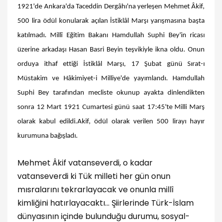
1921'de Ankara'da Taceddin Dergâhı'na yerleşen Mehmet Âkif,
500 lira ödül konularak açılan İstiklâl Marşı yarışmasına başta
katılmadı. Millî Eğitim Bakanı Hamdullah Suphi Bey'in ricası
üzerine arkadaşı Hasan Basri Beyin teşvikiyle ikna oldu. Onun
orduya ithaf ettiği İstiklâl Marşı, 17 Şubat günü Sırat-ı
Müstakim ve Hâkimiyet-i Milliye'de yayımlandı. Hamdullah
Suphi Bey tarafından mecliste okunup ayakta dinlendikten
sonra 12 Mart 1921 Cumartesi günü saat 17:45'te Milli Marş
olarak kabul edildi.Akif, ödül olarak verilen 500 lirayı hayır
kurumuna bağışladı.
Mehmet Âkif vatanseverdi, o kadar
vatanseverdi ki Tük milleti her gün onun
mısralarını tekrarlayacak ve onunla millî
kimliğini hatırlayacaktı… Şiirlerinde Türk-İslam
dünyasının içinde bulunduğu durumu, sosyal-