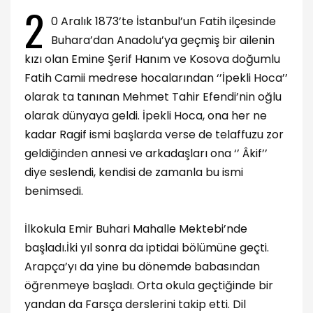
2
0 Aralık 1873’te İstanbul’un Fatih ilçesinde
Buhara’dan Anadolu’ya geçmiş bir ailenin
kızı olan Emine Şerif Hanım ve Kosova doğumlu
Fatih Camii medrese hocalarından ‘’İpekli Hoca’’
olarak ta tanınan Mehmet Tahir Efendi’nin oğlu
olarak dünyaya geldi. İpekli Hoca, ona her ne
kadar Ragif ismi başlarda verse de telaffuzu zor
geldiğinden annesi ve arkadaşları ona ‘’ Âkif’’
diye seslendi, kendisi de zamanla bu ismi
benimsedi.
İlkokula Emir Buhari Mahalle Mektebi’nde
başladı.İki yıl sonra da iptidai bölümüne geçti.
Arapça’yı da yine bu dönemde babasından
öğrenmeye başladı. Orta okula geçtiğinde bir
yandan da Farsça derslerini takip etti. Dil